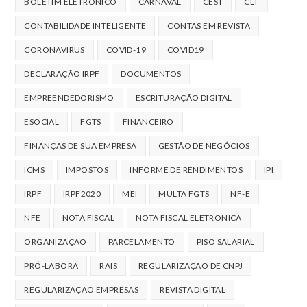
BOLETIM ELETRONICO
CARNAVAL
CEST
CLT
CONTABILIDADE INTELIGENTE
CONTAS EM REVISTA
CORONAVIRUS
COVID-19
COVID19
DECLARAÇÃO IRPF
DOCUMENTOS
EMPREENDEDORISMO
ESCRITURAÇÃO DIGITAL
ESOCIAL
FGTS
FINANCEIRO
FINANÇAS DE SUA EMPRESA
GESTÃO DE NEGÓCIOS
ICMS
IMPOSTOS
INFORME DE RENDIMENTOS
IPI
IRPF
IRPF2020
MEI
MULTA FGTS
NF-E
NFE
NOTA FISCAL
NOTA FISCAL ELETRONICA
ORGANIZAÇÃO
PARCELAMENTO
PISO SALARIAL
PRÓ-LABORA
RAIS
REGULARIZAÇÃO DE CNPJ
REGULARIZAÇÃO EMPRESAS
REVISTA DIGITAL