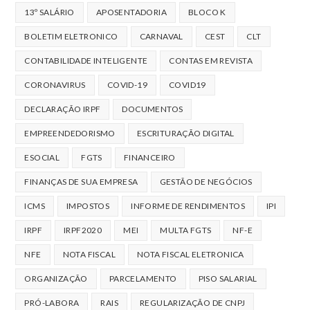
13º SALÁRIO
APOSENTADORIA
BLOCO K
BOLETIM ELETRONICO
CARNAVAL
CEST
CLT
CONTABILIDADE INTELIGENTE
CONTAS EM REVISTA
CORONAVIRUS
COVID-19
COVID19
DECLARAÇÃO IRPF
DOCUMENTOS
EMPREENDEDORISMO
ESCRITURAÇÃO DIGITAL
ESOCIAL
FGTS
FINANCEIRO
FINANÇAS DE SUA EMPRESA
GESTÃO DE NEGÓCIOS
ICMS
IMPOSTOS
INFORME DE RENDIMENTOS
IPI
IRPF
IRPF2020
MEI
MULTA FGTS
NF-E
NFE
NOTA FISCAL
NOTA FISCAL ELETRONICA
ORGANIZAÇÃO
PARCELAMENTO
PISO SALARIAL
PRÓ-LABORA
RAIS
REGULARIZAÇÃO DE CNPJ