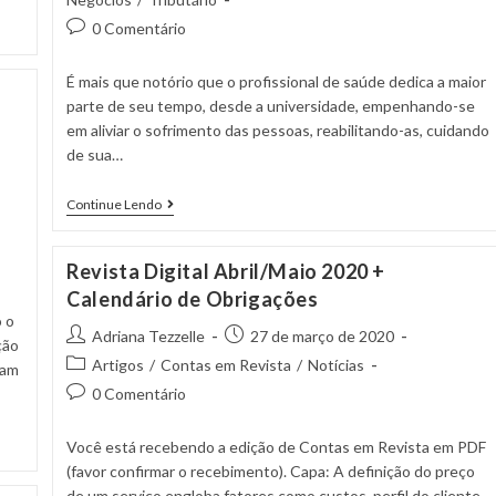
0 Comentário
É mais que notório que o profissional de saúde dedica a maior
parte de seu tempo, desde a universidade, empenhando-se
em aliviar o sofrimento das pessoas, reabilitando-as, cuidando
de sua…
Continue Lendo
Revista Digital Abril/Maio 2020 +
Calendário de Obrigações
 o
Adriana Tezzelle
27 de março de 2020
ção
Artigos
/
Contas em Revista
/
Notícias
ram
0 Comentário
Você está recebendo a edição de Contas em Revista em PDF
(favor confirmar o recebimento). Capa: A definição do preço
de um serviço engloba fatores como custos, perfil do cliente,