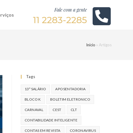
Fale com a gente
rviços
11 2283-2285
Início
»
Artigos
Tags
13º SALÁRIO
APOSENTADORIA
BLOCO K
BOLETIM ELETRONICO
CARNAVAL
CEST
CLT
CONTABILIDADE INTELIGENTE
CONTAS EM REVISTA
CORONAVIRUS