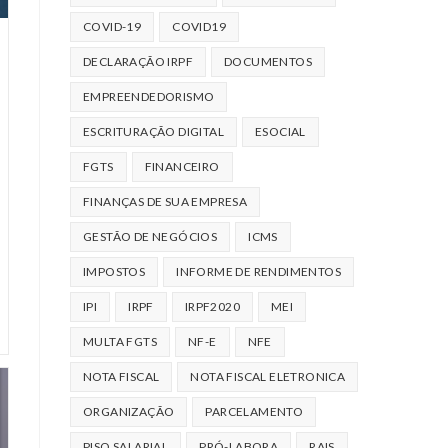
COVID-19
COVID19
DECLARAÇÃO IRPF
DOCUMENTOS
EMPREENDEDORISMO
ESCRITURAÇÃO DIGITAL
ESOCIAL
FGTS
FINANCEIRO
FINANÇAS DE SUA EMPRESA
GESTÃO DE NEGÓCIOS
ICMS
IMPOSTOS
INFORME DE RENDIMENTOS
IPI
IRPF
IRPF2020
MEI
MULTA FGTS
NF-E
NFE
NOTA FISCAL
NOTA FISCAL ELETRONICA
ORGANIZAÇÃO
PARCELAMENTO
PISO SALARIAL
PRÓ-LABORA
RAIS