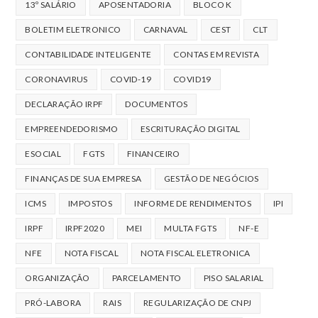
13º SALÁRIO
APOSENTADORIA
BLOCO K
BOLETIM ELETRONICO
CARNAVAL
CEST
CLT
CONTABILIDADE INTELIGENTE
CONTAS EM REVISTA
CORONAVIRUS
COVID-19
COVID19
DECLARAÇÃO IRPF
DOCUMENTOS
EMPREENDEDORISMO
ESCRITURAÇÃO DIGITAL
ESOCIAL
FGTS
FINANCEIRO
FINANÇAS DE SUA EMPRESA
GESTÃO DE NEGÓCIOS
ICMS
IMPOSTOS
INFORME DE RENDIMENTOS
IPI
IRPF
IRPF2020
MEI
MULTA FGTS
NF-E
NFE
NOTA FISCAL
NOTA FISCAL ELETRONICA
ORGANIZAÇÃO
PARCELAMENTO
PISO SALARIAL
PRÓ-LABORA
RAIS
REGULARIZAÇÃO DE CNPJ