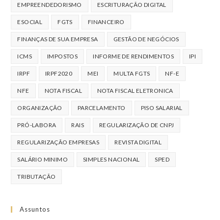
EMPREENDEDORISMO
ESCRITURAÇÃO DIGITAL
ESOCIAL
FGTS
FINANCEIRO
FINANÇAS DE SUA EMPRESA
GESTÃO DE NEGÓCIOS
ICMS
IMPOSTOS
INFORME DE RENDIMENTOS
IPI
IRPF
IRPF2020
MEI
MULTA FGTS
NF-E
NFE
NOTA FISCAL
NOTA FISCAL ELETRONICA
ORGANIZAÇÃO
PARCELAMENTO
PISO SALARIAL
PRÓ-LABORA
RAIS
REGULARIZAÇÃO DE CNPJ
REGULARIZAÇÃO EMPRESAS
REVISTA DIGITAL
SALÁRIO MINIMO
SIMPLES NACIONAL
SPED
TRIBUTAÇÃO
Assuntos