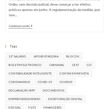
União, sem decisão judicial, deve começar a ter efeitos
práticos apenas em junho. A regulamentação da medida, que
tem…
Continue Lendo
Tags
13º SALÁRIO
APOSENTADORIA
BLOCO K
BOLETIM ELETRONICO
CARNAVAL
CEST
CLT
CONTABILIDADE INTELIGENTE
CONTAS EM REVISTA
CORONAVIRUS
COVID-19
COVID19
DECLARAÇÃO IRPF
DOCUMENTOS
EMPREENDEDORISMO
ESCRITURAÇÃO DIGITAL
ESOCIAL
FGTS
FINANCEIRO