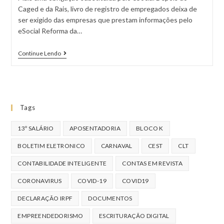
Caged e da Rais, livro de registro de empregados deixa de
ser exigido das empresas que prestam informações pelo
eSocial Reforma da…
Continue Lendo
Tags
13º SALÁRIO
APOSENTADORIA
BLOCO K
BOLETIM ELETRONICO
CARNAVAL
CEST
CLT
CONTABILIDADE INTELIGENTE
CONTAS EM REVISTA
CORONAVIRUS
COVID-19
COVID19
DECLARAÇÃO IRPF
DOCUMENTOS
EMPREENDEDORISMO
ESCRITURAÇÃO DIGITAL