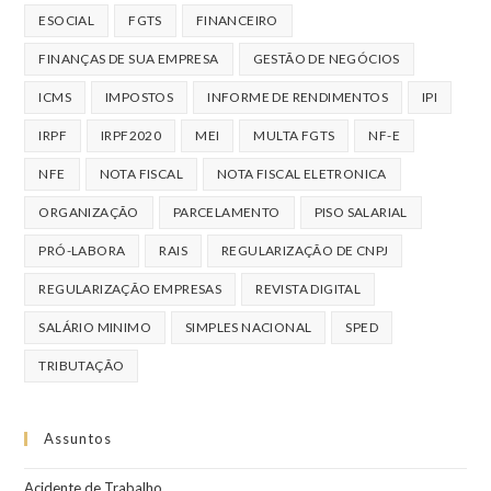
ESOCIAL
FGTS
FINANCEIRO
FINANÇAS DE SUA EMPRESA
GESTÃO DE NEGÓCIOS
ICMS
IMPOSTOS
INFORME DE RENDIMENTOS
IPI
IRPF
IRPF2020
MEI
MULTA FGTS
NF-E
NFE
NOTA FISCAL
NOTA FISCAL ELETRONICA
ORGANIZAÇÃO
PARCELAMENTO
PISO SALARIAL
PRÓ-LABORA
RAIS
REGULARIZAÇÃO DE CNPJ
REGULARIZAÇÃO EMPRESAS
REVISTA DIGITAL
SALÁRIO MINIMO
SIMPLES NACIONAL
SPED
TRIBUTAÇÃO
Assuntos
Acidente de Trabalho