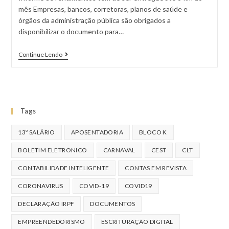
mês Empresas, bancos, corretoras, planos de saúde e
órgãos da administração pública são obrigados a
disponibilizar o documento para…
Continue Lendo
Tags
13º SALÁRIO
APOSENTADORIA
BLOCO K
BOLETIM ELETRONICO
CARNAVAL
CEST
CLT
CONTABILIDADE INTELIGENTE
CONTAS EM REVISTA
CORONAVIRUS
COVID-19
COVID19
DECLARAÇÃO IRPF
DOCUMENTOS
EMPREENDEDORISMO
ESCRITURAÇÃO DIGITAL