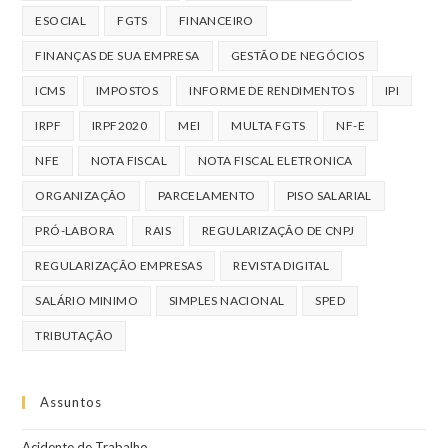
ESOCIAL
FGTS
FINANCEIRO
FINANÇAS DE SUA EMPRESA
GESTÃO DE NEGÓCIOS
ICMS
IMPOSTOS
INFORME DE RENDIMENTOS
IPI
IRPF
IRPF2020
MEI
MULTA FGTS
NF-E
NFE
NOTA FISCAL
NOTA FISCAL ELETRONICA
ORGANIZAÇÃO
PARCELAMENTO
PISO SALARIAL
PRÓ-LABORA
RAIS
REGULARIZAÇÃO DE CNPJ
REGULARIZAÇÃO EMPRESAS
REVISTA DIGITAL
SALÁRIO MINIMO
SIMPLES NACIONAL
SPED
TRIBUTAÇÃO
Assuntos
Acidente de Trabalho