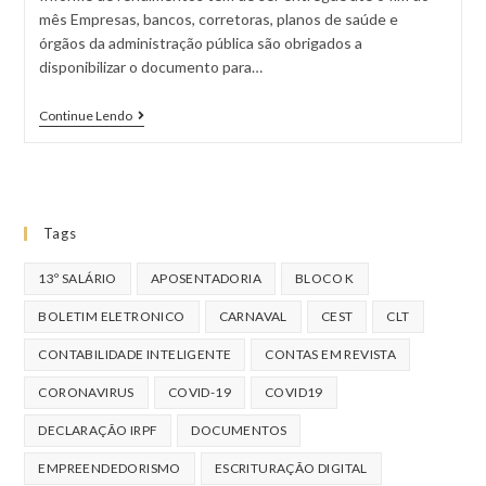
mês Empresas, bancos, corretoras, planos de saúde e
órgãos da administração pública são obrigados a
disponibilizar o documento para…
Continue Lendo
Tags
13º SALÁRIO
APOSENTADORIA
BLOCO K
BOLETIM ELETRONICO
CARNAVAL
CEST
CLT
CONTABILIDADE INTELIGENTE
CONTAS EM REVISTA
CORONAVIRUS
COVID-19
COVID19
DECLARAÇÃO IRPF
DOCUMENTOS
EMPREENDEDORISMO
ESCRITURAÇÃO DIGITAL