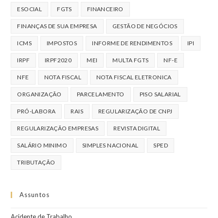
ESOCIAL
FGTS
FINANCEIRO
FINANÇAS DE SUA EMPRESA
GESTÃO DE NEGÓCIOS
ICMS
IMPOSTOS
INFORME DE RENDIMENTOS
IPI
IRPF
IRPF2020
MEI
MULTA FGTS
NF-E
NFE
NOTA FISCAL
NOTA FISCAL ELETRONICA
ORGANIZAÇÃO
PARCELAMENTO
PISO SALARIAL
PRÓ-LABORA
RAIS
REGULARIZAÇÃO DE CNPJ
REGULARIZAÇÃO EMPRESAS
REVISTA DIGITAL
SALÁRIO MINIMO
SIMPLES NACIONAL
SPED
TRIBUTAÇÃO
Assuntos
Acidente de Trabalho