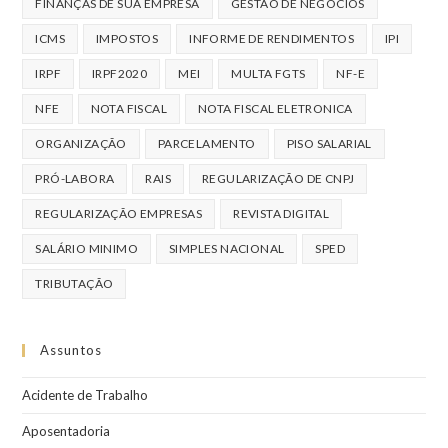
FINANÇAS DE SUA EMPRESA
GESTÃO DE NEGÓCIOS
ICMS
IMPOSTOS
INFORME DE RENDIMENTOS
IPI
IRPF
IRPF2020
MEI
MULTA FGTS
NF-E
NFE
NOTA FISCAL
NOTA FISCAL ELETRONICA
ORGANIZAÇÃO
PARCELAMENTO
PISO SALARIAL
PRÓ-LABORA
RAIS
REGULARIZAÇÃO DE CNPJ
REGULARIZAÇÃO EMPRESAS
REVISTA DIGITAL
SALÁRIO MINIMO
SIMPLES NACIONAL
SPED
TRIBUTAÇÃO
Assuntos
Acidente de Trabalho
Aposentadoria