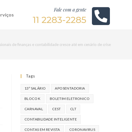
Fale com a gente
rviços
11 2283-2285
ionais de finanças e contabilidade cresce até em cenário de crise
Tags
13º SALÁRIO
APOSENTADORIA
BLOCO K
BOLETIM ELETRONICO
CARNAVAL
CEST
CLT
CONTABILIDADE INTELIGENTE
CONTAS EM REVISTA
CORONAVIRUS