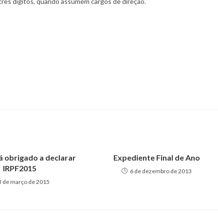
 três dígitos, quando assumem cargos de direção.
 obrigado a declarar
Expediente Final de Ano
IRPF2015
6 de dezembro de 2013
3 de março de 2015