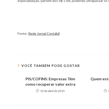
especialização, partem dos R$ 5 mil, podendo ultrapassar os
Fonte:
Rede Jornal Contábil
VOCÊ TAMBÉM PODE GOSTAR
PIS/COFINS: Empresas Têm
Quem está
como recuperar valor extra
13 de abril de 2015