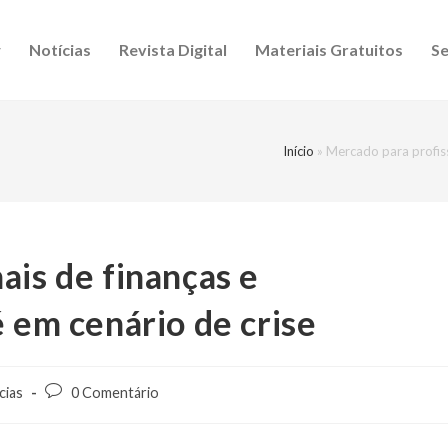
Notícias
Revista Digital
Materiais Gratuitos
Se
Início
»
Mercado para profiss
ais de finanças e
é em cenário de crise
cias
0 Comentário