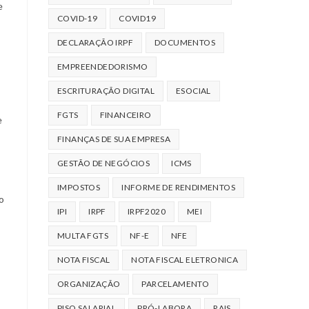
e
COVID-19
COVID19
DECLARAÇÃO IRPF
DOCUMENTOS
EMPREENDEDORISMO
ESCRITURAÇÃO DIGITAL
ESOCIAL
FGTS
FINANCEIRO
e
FINANÇAS DE SUA EMPRESA
GESTÃO DE NEGÓCIOS
ICMS
IMPOSTOS
INFORME DE RENDIMENTOS
o
IPI
IRPF
IRPF2020
MEI
MULTA FGTS
NF-E
NFE
NOTA FISCAL
NOTA FISCAL ELETRONICA
ORGANIZAÇÃO
PARCELAMENTO
PISO SALARIAL
PRÓ-LABORA
RAIS