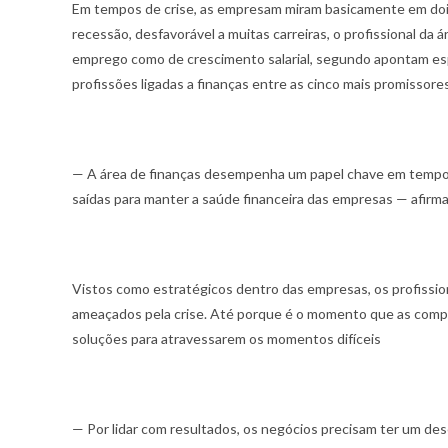
Em tempos de crise, as empresam miram basicamente em dois 
recessão, desfavorável a muitas carreiras, o profissional da
emprego como de crescimento salarial, segundo apontam espe
profissões ligadas a finanças entre as cinco mais promissor
— A área de finanças desempenha um papel chave em tempos d
saídas para manter a saúde financeira das empresas — afirma
Vistos como estratégicos dentro das empresas, os profissio
ameaçados pela crise. Até porque é o momento que as compa
soluções para atravessarem os momentos difíceis
— Por lidar com resultados, os negócios precisam ter um 