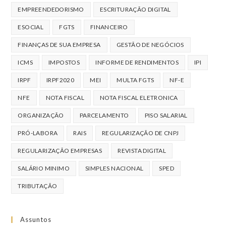
EMPREENDEDORISMO
ESCRITURAÇÃO DIGITAL
ESOCIAL
FGTS
FINANCEIRO
FINANÇAS DE SUA EMPRESA
GESTÃO DE NEGÓCIOS
ICMS
IMPOSTOS
INFORME DE RENDIMENTOS
IPI
IRPF
IRPF2020
MEI
MULTA FGTS
NF-E
NFE
NOTA FISCAL
NOTA FISCAL ELETRONICA
ORGANIZAÇÃO
PARCELAMENTO
PISO SALARIAL
PRÓ-LABORA
RAIS
REGULARIZAÇÃO DE CNPJ
REGULARIZAÇÃO EMPRESAS
REVISTA DIGITAL
SALÁRIO MINIMO
SIMPLES NACIONAL
SPED
TRIBUTAÇÃO
Assuntos