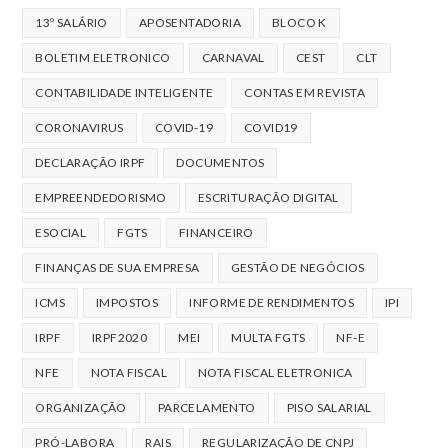
13º SALÁRIO
APOSENTADORIA
BLOCO K
BOLETIM ELETRONICO
CARNAVAL
CEST
CLT
CONTABILIDADE INTELIGENTE
CONTAS EM REVISTA
CORONAVIRUS
COVID-19
COVID19
DECLARAÇÃO IRPF
DOCUMENTOS
EMPREENDEDORISMO
ESCRITURAÇÃO DIGITAL
ESOCIAL
FGTS
FINANCEIRO
FINANÇAS DE SUA EMPRESA
GESTÃO DE NEGÓCIOS
ICMS
IMPOSTOS
INFORME DE RENDIMENTOS
IPI
IRPF
IRPF2020
MEI
MULTA FGTS
NF-E
NFE
NOTA FISCAL
NOTA FISCAL ELETRONICA
ORGANIZAÇÃO
PARCELAMENTO
PISO SALARIAL
PRÓ-LABORA
RAIS
REGULARIZAÇÃO DE CNPJ