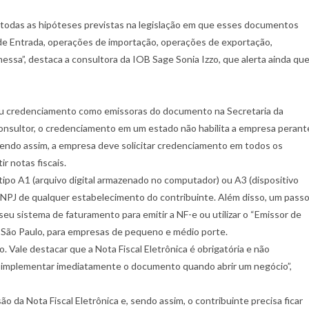
m todas as hipóteses previstas na legislação em que esses documentos
al de Entrada, operações de importação, operações de exportação,
ssa”, destaca a consultora da IOB Sage Sonia Izzo, que alerta ainda qu
seu credenciamento como emissoras do documento na Secretaria da
nsultor, o credenciamento em um estado não habilita a empresa perant
Sendo assim, a empresa deve solicitar credenciamento em todos os
r notas fiscais.
o tipo A1 (arquivo digital armazenado no computador) ou A3 (dispositivo
 CNPJ de qualquer estabelecimento do contribuinte. Além disso, um pass
eu sistema de faturamento para emitir a NF-e ou utilizar o “Emissor de
 São Paulo, para empresas de pequeno e médio porte.
o. Vale destacar que a Nota Fiscal Eletrônica é obrigatória e não
ra implementar imediatamente o documento quando abrir um negócio”,
 da Nota Fiscal Eletrônica e, sendo assim, o contribuinte precisa ficar