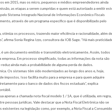
 anos em 2015, mas os micro, pequenos e médios empreendedores ainda
missão, as etapas a serem cumpridas e quem está autorizado a emitir est
pelo Sistema Integrado Nacional de Informações Econômico Fiscais
cumento, através de um programa específico que é disponibilizado pelo
 otimiza os processos, trazendo maior eficiência e racionalidade, além d
”, afirma Sonia Regina Izzo, consultora da IOB Sage. “Há mais praticidad
pel, é um documento emitido e transmitido eletronicamente. Assim, todos
a empresa. Em processo simplificado, todas as informações da nota são
eduz ainda mais a probabilidade de alguma perda de dados.
nica. Os sistemas têm sido modernizados ao longo dos anos e, hoje,
e impostos. Isso facilita muito para a empresa e para quem adquire
iretamente para o banco de dados dos fiscos estaduais”, explica
ntábil.
ua apenas a chamada nota fiscal modelo 1 / 1A, que é utilizada, em regra,
 pessoas jurídicas. Vale destacar que a Nota Fiscal Eletrônica não se
s existentes na legislação como, por exemplo, a Nota Fiscal a Consumido