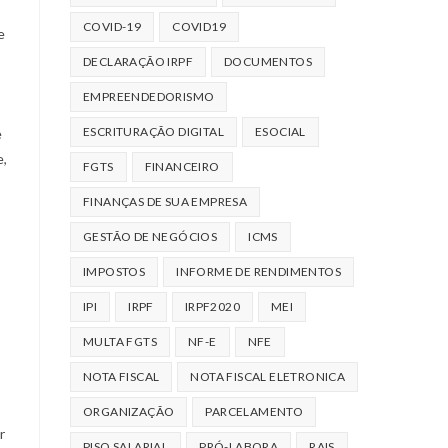
COVID-19
COVID19
e
DECLARAÇÃO IRPF
DOCUMENTOS
EMPREENDEDORISMO
ESCRITURAÇÃO DIGITAL
ESOCIAL
e
e,
FGTS
FINANCEIRO
FINANÇAS DE SUA EMPRESA
GESTÃO DE NEGÓCIOS
ICMS
IMPOSTOS
INFORME DE RENDIMENTOS
IPI
IRPF
IRPF2020
MEI
MULTA FGTS
NF-E
NFE
NOTA FISCAL
NOTA FISCAL ELETRONICA
ORGANIZAÇÃO
PARCELAMENTO
r
PISO SALARIAL
PRÓ-LABORA
RAIS