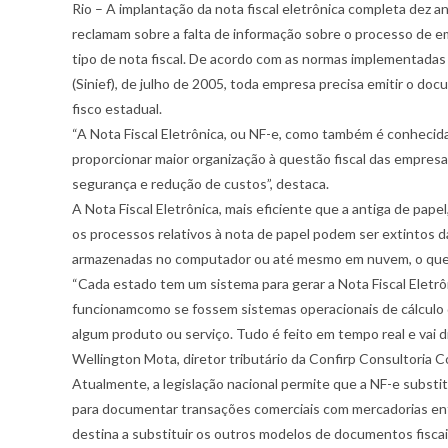
Rio – A implantação da nota fiscal eletrônica completa dez
reclamam sobre a falta de informação sobre o processo de e
tipo de nota fiscal.
De acordo com as normas implementadas 
(Sinief), de julho de 2005, toda empresa precisa emitir o do
fisco estadual.
“A Nota Fiscal Eletrônica, ou NF-e, como também é conhecida,
proporcionar maior organização à questão fiscal das empresas
segurança e redução de custos”, destaca.
A Nota Fiscal Eletrônica, mais eficiente que a antiga de pa
os processos relativos à nota de papel podem ser extintos d
armazenadas no computador ou até mesmo em nuvem, o que r
“Cada estado tem um sistema para gerar a Nota Fiscal Eletrô
funcionamcomo se fossem sistemas operacionais de cálculo d
algum produto ou serviço. Tudo é feito em tempo real e vai d
Wellington Mota, diretor tributário da Confirp Consultoria Co
Atualmente, a legislação nacional permite que a NF-e substit
para documentar transações comerciais com mercadorias entre
destina a substituir os outros modelos de documentos fiscai