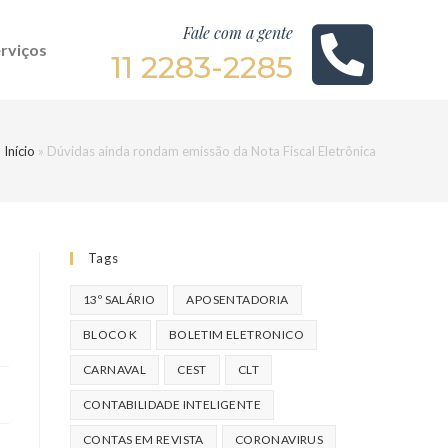
Fale com a gente
rviços
11 2283-2285
Início
»
Dúvidas ainda rondam emissão da Nota Fiscal Eletrônica
Tags
13º SALÁRIO
APOSENTADORIA
BLOCO K
BOLETIM ELETRONICO
CARNAVAL
CEST
CLT
CONTABILIDADE INTELIGENTE
CONTAS EM REVISTA
CORONAVIRUS