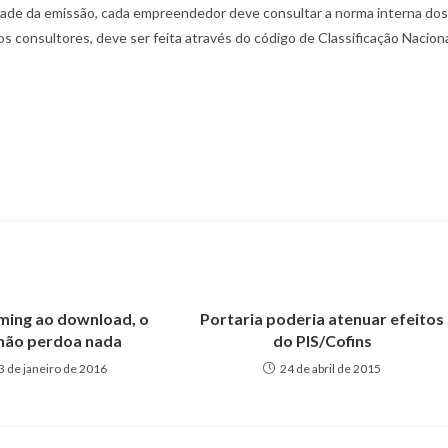
iedade da emissão, cada empreendedor deve consultar a norma interna dos
os consultores, deve ser feita através do código de Classificação Nacion
ming ao download, o
Portaria poderia atenuar efeitos
 não perdoa nada
do PIS/Cofins
3 de janeiro de 2016
24 de abril de 2015