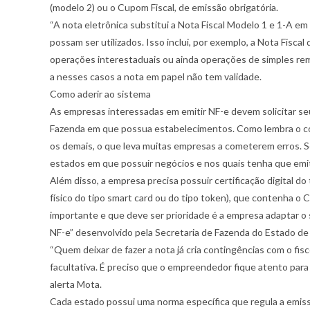
(modelo 2) ou o Cupom Fiscal, de emissão obrigatória.
“A nota eletrônica substitui a Nota Fiscal Modelo 1 e 1-A e
possam ser utilizados. Isso inclui, por exemplo, a Nota Fisc
operações interestaduais ou ainda operações de simples reme
a nesses casos a nota em papel não tem validade.
Como aderir ao sistema
As empresas interessadas em emitir NF-e devem solicitar 
Fazenda em que possua estabelecimentos. Como lembra o co
os demais, o que leva muitas empresas a cometerem erros. 
estados em que possuir negócios e nos quais tenha que emiti
Além disso, a empresa precisa possuir certificação digital d
físico do tipo smart card ou do tipo token), que contenha o
importante e que deve ser prioridade é a empresa adaptar o s
NF-e” desenvolvido pela Secretaria de Fazenda do Estado de
“Quem deixar de fazer a nota já cria contingências com o fisc
facultativa. É preciso que o empreendedor fique atento pa
alerta Mota.
Cada estado possui uma norma específica que regula a emissão