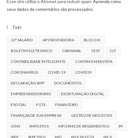
Esse site utiliza o Akismet para reduzir spam.
Aprenda como
seus dados de comentários são processados
.
Tags
13º SALÁRIO
APOSENTADORIA
BLOCO K
BOLETIM ELETRONICO
CARNAVAL
CEST
CLT
CONTABILIDADE INTELIGENTE
CONTAS EM REVISTA
CORONAVIRUS
COVID-19
COVID19
DECLARAÇÃO IRPF
DOCUMENTOS
EMPREENDEDORISMO
ESCRITURAÇÃO DIGITAL
ESOCIAL
FGTS
FINANCEIRO
FINANÇAS DE SUA EMPRESA
GESTÃO DE NEGÓCIOS
ICMS
IMPOSTOS
INFORME DE RENDIMENTOS
IPI
IRPF
IRPF2020
MEI
MULTA FGTS
NF-E