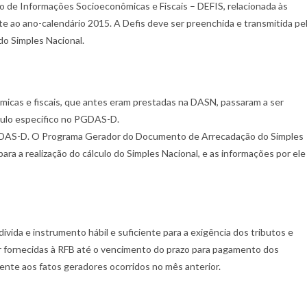
o de Informações Socioeconômicas e Fiscais – DEFIS, relacionada às
e ao ano-calendário 2015. A Defis deve ser preenchida e transmitida pe
 do Simples Nacional.
icas e fiscais, que antes eram prestadas na DASN, passaram a ser
dulo específico no PGDAS-D.
PGDAS-D. O Programa Gerador do Documento de Arrecadação do Simples
ra a realização do cálculo do Simples Nacional, e as informações por ele
ívida e instrumento hábil e suficiente para a exigência dos tributos e
r fornecidas à RFB até o vencimento do prazo para pagamento dos
ente aos fatos geradores ocorridos no mês anterior.