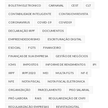
BOLETIM ELETRONICO
CARNAVAL
CEST
CLT
CONTABILIDADE INTELIGENTE
CONTAS EM REVISTA
CORONAVIRUS
COVID-19
COVID19
DECLARAÇÃO IRPF
DOCUMENTOS
EMPREENDEDORISMO
ESCRITURAÇÃO DIGITAL
ESOCIAL
FGTS
FINANCEIRO
FINANÇAS DE SUA EMPRESA
GESTÃO DE NEGÓCIOS
ICMS
IMPOSTOS
INFORME DE RENDIMENTOS
IPI
IRPF
IRPF2020
MEI
MULTA FGTS
NF-E
NFE
NOTA FISCAL
NOTA FISCAL ELETRONICA
ORGANIZAÇÃO
PARCELAMENTO
PISO SALARIAL
PRÓ-LABORA
RAIS
REGULARIZAÇÃO DE CNPJ
REGULARIZAÇÃO EMPRESAS
REVISTA DIGITAL