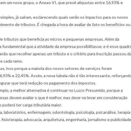
 em um novo grupo, o Anexo VI, que prevê alíquotas entre 16,93% e
imples, já saíram, esclarecendo quais serão os impactos para os novos
himento de tributos. É chegada a hora de avaliar de fato os benefícios ou
e tributos que beneficia as micros e pequenas empresas. Além da
ra fundamental que a atividade da empresa possibilitasse, e é esse quadr
rão que recolher apenas um tributo e o critério para inscrição passou d
de cada ramo.
as, isso porque a maioria dos novos setores de serviços foram
,93% e 22,45%. Assim, a nova tabela não é tão interessante, reforçand
segurar que terá redução no pagamento dos impostos.
emplo, a melhor alternativa é continuar no Lucro Presumido, porque a
esas devem avaliar o que é melhor, mas deve-se levar em consideração
 poderá ter carga tributária maior.
, laboratórios, enfermagem, odontologia, psicologia, psicanálise, terapia
fisioterapia, advocacia, arquitetura, engenharia, jornalismo e publicidade