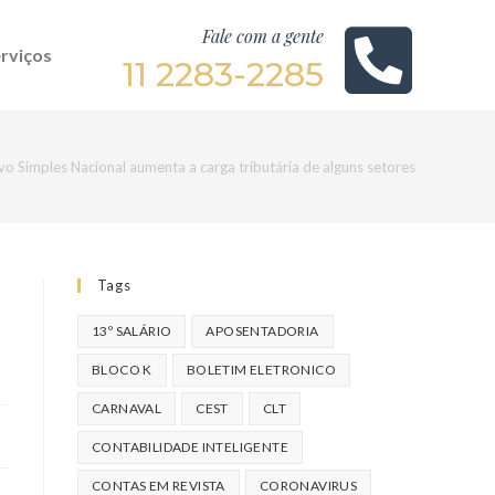
Fale com a gente
rviços
11 2283-2285
o Simples Nacional aumenta a carga tributária de alguns setores
Tags
13º SALÁRIO
APOSENTADORIA
BLOCO K
BOLETIM ELETRONICO
CARNAVAL
CEST
CLT
CONTABILIDADE INTELIGENTE
CONTAS EM REVISTA
CORONAVIRUS