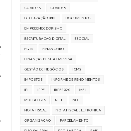
COVID-19
COVID19
DECLARAÇÃO IRPF
DOCUMENTOS
EMPREENDEDORISMO
ESCRITURAÇÃO DIGITAL
ESOCIAL
o
FGTS
FINANCEIRO
a
FINANÇAS DE SUA EMPRESA
GESTÃO DE NEGÓCIOS
ICMS
o
IMPOSTOS
INFORME DE RENDIMENTOS
IPI
IRPF
IRPF2020
MEI
MULTA FGTS
NF-E
NFE
NOTA FISCAL
NOTA FISCAL ELETRONICA
,
ORGANIZAÇÃO
PARCELAMENTO
PISO SALARIAL
PRÓ-LABORA
RAIS