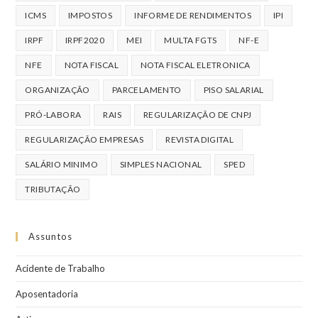
ICMS
IMPOSTOS
INFORME DE RENDIMENTOS
IPI
IRPF
IRPF2020
MEI
MULTA FGTS
NF-E
NFE
NOTA FISCAL
NOTA FISCAL ELETRONICA
ORGANIZAÇÃO
PARCELAMENTO
PISO SALARIAL
PRÓ-LABORA
RAIS
REGULARIZAÇÃO DE CNPJ
REGULARIZAÇÃO EMPRESAS
REVISTA DIGITAL
SALÁRIO MINIMO
SIMPLES NACIONAL
SPED
TRIBUTAÇÃO
Assuntos
Acidente de Trabalho
Aposentadoria