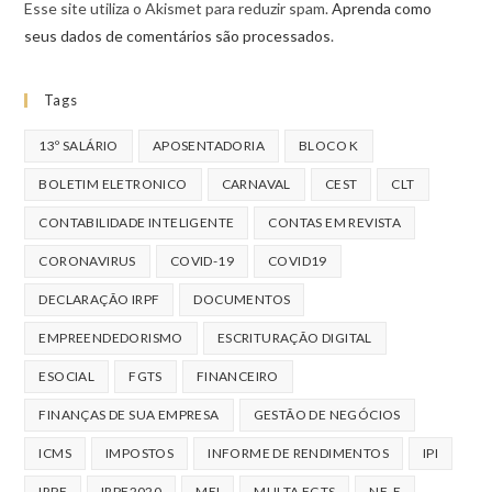
Esse site utiliza o Akismet para reduzir spam.
Aprenda como
seus dados de comentários são processados
.
Tags
13º SALÁRIO
APOSENTADORIA
BLOCO K
BOLETIM ELETRONICO
CARNAVAL
CEST
CLT
CONTABILIDADE INTELIGENTE
CONTAS EM REVISTA
CORONAVIRUS
COVID-19
COVID19
DECLARAÇÃO IRPF
DOCUMENTOS
EMPREENDEDORISMO
ESCRITURAÇÃO DIGITAL
ESOCIAL
FGTS
FINANCEIRO
FINANÇAS DE SUA EMPRESA
GESTÃO DE NEGÓCIOS
ICMS
IMPOSTOS
INFORME DE RENDIMENTOS
IPI
IRPF
IRPF2020
MEI
MULTA FGTS
NF-E