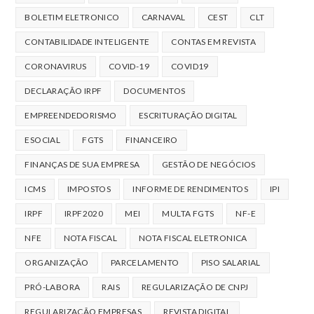
BOLETIM ELETRONICO
CARNAVAL
CEST
CLT
CONTABILIDADE INTELIGENTE
CONTAS EM REVISTA
CORONAVIRUS
COVID-19
COVID19
DECLARAÇÃO IRPF
DOCUMENTOS
EMPREENDEDORISMO
ESCRITURAÇÃO DIGITAL
ESOCIAL
FGTS
FINANCEIRO
FINANÇAS DE SUA EMPRESA
GESTÃO DE NEGÓCIOS
ICMS
IMPOSTOS
INFORME DE RENDIMENTOS
IPI
IRPF
IRPF2020
MEI
MULTA FGTS
NF-E
NFE
NOTA FISCAL
NOTA FISCAL ELETRONICA
ORGANIZAÇÃO
PARCELAMENTO
PISO SALARIAL
PRÓ-LABORA
RAIS
REGULARIZAÇÃO DE CNPJ
REGULARIZAÇÃO EMPRESAS
REVISTA DIGITAL