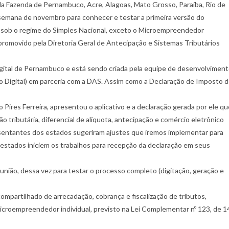
a Fazenda de Pernambuco, Acre, Alagoas, Mato Grosso, Paraíba, Rio de
a semana de novembro para conhecer e testar a primeira versão do
tes sob o regime do Simples Nacional, exceto o Microempreendedor
i promovido pela Diretoria Geral de Antecipação e Sistemas Tributários
igital de Pernambuco e está sendo criada pela equipe de desenvolvimen
o Digital) em parceria com a DAS. Assim como a Declaração de Imposto 
 Pires Ferreira, apresentou o aplicativo e a declaração gerada por ele qu
 tributária, diferencial de alíquota, antecipação e comércio eletrônico
resentantes dos estados sugeriram ajustes que iremos implementar para
 estados iniciem os trabalhos para recepção da declaração em seus
nião, dessa vez para testar o processo completo (digitação, geração e
ompartilhado de arrecadação, cobrança e fiscalização de tributos,
croempreendedor individual, previsto na Lei Complementar nº 123, de 1