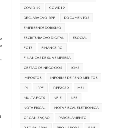
COVID-19
COVID19
DECLARAÇÃO IRPF
DOCUMENTOS
EMPREENDEDORISMO
ESCRITURAÇÃO DIGITAL
ESOCIAL
to
de
FGTS
FINANCEIRO
FINANÇAS DE SUA EMPRESA
e
GESTÃO DE NEGÓCIOS
ICMS
IMPOSTOS
INFORME DE RENDIMENTOS
IPI
IRPF
IRPF2020
MEI
MULTA FGTS
NF-E
NFE
NOTA FISCAL
NOTA FISCAL ELETRONICA
4
ORGANIZAÇÃO
PARCELAMENTO
PISO SALARIAL
PRÓ-LABORA
RAIS