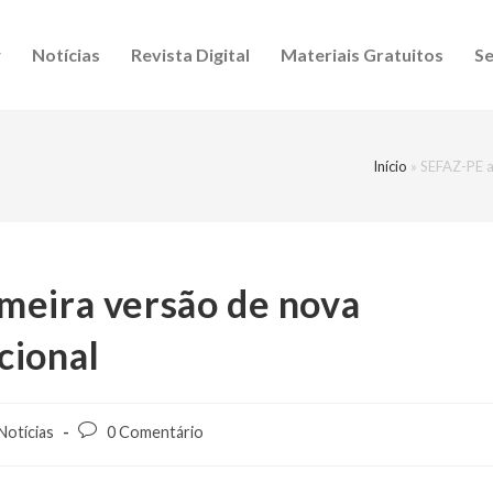
Notícias
Revista Digital
Materiais Gratuitos
Se
Início
»
SEFAZ-PE a
meira versão de nova
cional
Notícias
0 Comentário