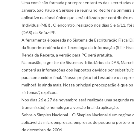
Uma comissão formada por representantes das secretarias d
Janeiro, São Paulo e Sergipe se reuniu no Recife na primeir
aplicativo nacional único que será utilizado por contribuin
Individual (MEI) .
O encontro, realizado nos dias 5 e 6/11, fo
(DAS) da Sefaz-PE.
A ferramenta é baseada no Sistema de Escrituração Fiscal D
da Superintendência de Tecnologia da Informação (STI- Fisc
Renda da Receita, a versão para PC será gratuita.
Na ocasião, o gestor de Sistemas Tributários da DAS, Marcelo
conterá as informações dos impostos devidos por substituição
para consumidor final. “Nosso projeto foi testado e os rep
melhorá-lo ainda mais. Nossa principal preocupação é que os
sistemas”, explicou.
Nos dias 26 e 27 de novembro será realizada uma segunda reu
transmissão) e homologar a versão final da aplicação.
Sobre o Simples Nacional – O Simples Nacional é um regime c
aplicável às microempresas, empresas de pequeno porte e mi
de dezembro de 2006.