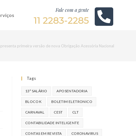
Fale com a gente
rviços
11 2283-2285
presenta primeira versão de nova Obrigação Acessória Nacional
Tags
13º SALÁRIO
APOSENTADORIA
BLOCO K
BOLETIM ELETRONICO
CARNAVAL
CEST
CLT
CONTABILIDADE INTELIGENTE
CONTAS EM REVISTA
CORONAVIRUS