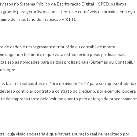
vistos no Sistema Público de Escrituração Digital – SPED, os livros
 grande para gerar livros consistentes e confiáveis na próxima entrega
egime de Tributário de Transição – RTT).
 de dados e um regramento tributário ou contábil de monta
em seguindo fielmente o que está estabelecido pelos profissionais
as são as novidades para os dois profissionais (Sistemas ou Contábil).
o longo:
as falar em subcontas é o “tiro de misericórdia” para sua aposentadoria 
deverão controlar contrato a contrato do crediário, por exemplo, poderá
ente da empresa tanto pelo volume quanto pelo esforço de processamen
l, cuja visão societária é que haverá apuração real de resultado por