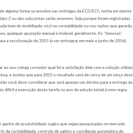
I e de alguma forma se envolve nas entregas da ECD/ECF, tenha em mente
s tipo Z ou das subcontas serão enormes. Seja porque foram registradas
ada bem do imobilizado, etc) na contabilidade ou nos razões que gerarão
es, qualquer apuração manual é inviável, geralmente. As “famosas”
 para a escrituração de 2015 (a ser entregue em maio e junho de 2016).
ar ao seu colega contador qual foi a satisfação dele com a solução utiliza
 boa, e estimo que para 2015 o resultado será de cerca de um terço dest
a então você deve considerar que será apenas um décimo para a entrega da
 difícil a execução desta tarefa no ano de adoção inicial (como regra
r ganho de produtividade sugiro que sejam pesquisadas no mercado
ir da contabilidade, controle de saldos e conciliação automática de