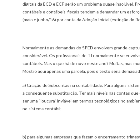
digitais da ECD e ECF serão um problema quase insolúvel. Pre
contábeis e contábeis-fiscais tendem a demandar um esforço
(maio e junho/16) por conta da Adoção Inicial (extinção do R
Normalmente as demandas do SPED envolvem grande captura
considerável. Os profissionais de TI normalmente se envolv
contábeis. Mas o que há de novo neste ano? Muitas, mas muit
Mostro aqui apenas uma parcela, pois o texto seria demasiad
a) Criação de Subcontas na contabilidade. Para alguns sistem
a consequente substituição. Ter mais níveis nas contas que 
ser uma “loucura” inviável em termos tecnológicos no ambi
no sistema contábil;
b) para algumas empresas que fazem o encerramento trimestra