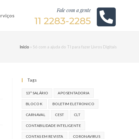
Fale com a gente
rviços
11 2283-2285
Início
»
Só com a ajuda do TI para fazer Livros Digitais
Tags
13º SALÁRIO
APOSENTADORIA
BLOCO K
BOLETIM ELETRONICO
CARNAVAL
CEST
CLT
CONTABILIDADE INTELIGENTE
CONTAS EM REVISTA
CORONAVIRUS