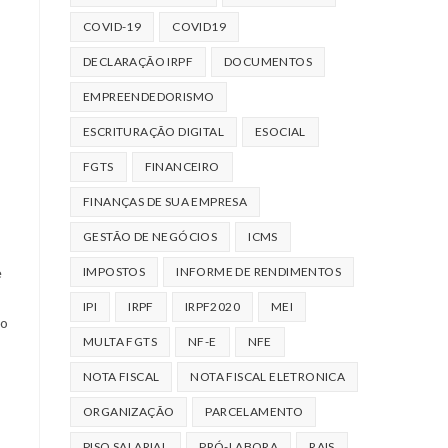
COVID-19
COVID19
DECLARAÇÃO IRPF
DOCUMENTOS
EMPREENDEDORISMO
ESCRITURAÇÃO DIGITAL
ESOCIAL
FGTS
FINANCEIRO
FINANÇAS DE SUA EMPRESA
GESTÃO DE NEGÓCIOS
ICMS
e
IMPOSTOS
INFORME DE RENDIMENTOS
IPI
IRPF
IRPF2020
MEI
to
MULTA FGTS
NF-E
NFE
NOTA FISCAL
NOTA FISCAL ELETRONICA
ORGANIZAÇÃO
PARCELAMENTO
PISO SALARIAL
PRÓ-LABORA
RAIS