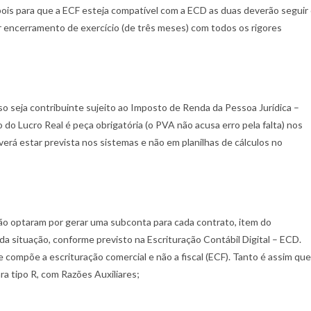
 pois para que a ECF esteja compatível com a ECD as duas deverão seguir
 encerramento de exercício (de três meses) com todos os rigores
o seja contribuinte sujeito ao Imposto de Renda da Pessoa Jurídica –
o Lucro Real é peça obrigatória (o PVA não acusa erro pela falta) nos
rá estar prevista nos sistemas e não em planilhas de cálculos no
não optaram por gerar uma subconta para cada contrato, item do
ada situação, conforme previsto na Escrituração Contábil Digital – ECD.
e compõe a escrituração comercial e não a fiscal (ECF). Tanto é assim que
ra tipo R, com Razões Auxiliares;