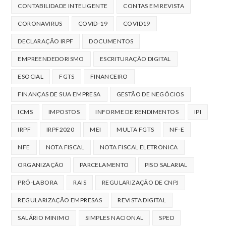
CONTABILIDADE INTELIGENTE
CONTAS EM REVISTA
CORONAVIRUS
COVID-19
COVID19
DECLARAÇÃO IRPF
DOCUMENTOS
EMPREENDEDORISMO
ESCRITURAÇÃO DIGITAL
ESOCIAL
FGTS
FINANCEIRO
FINANÇAS DE SUA EMPRESA
GESTÃO DE NEGÓCIOS
ICMS
IMPOSTOS
INFORME DE RENDIMENTOS
IPI
IRPF
IRPF2020
MEI
MULTA FGTS
NF-E
NFE
NOTA FISCAL
NOTA FISCAL ELETRONICA
ORGANIZAÇÃO
PARCELAMENTO
PISO SALARIAL
PRÓ-LABORA
RAIS
REGULARIZAÇÃO DE CNPJ
REGULARIZAÇÃO EMPRESAS
REVISTA DIGITAL
SALÁRIO MINIMO
SIMPLES NACIONAL
SPED