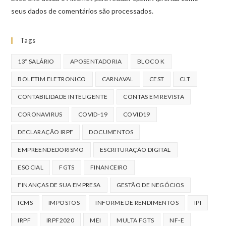
seus dados de comentários são processados
.
Tags
13º SALÁRIO
APOSENTADORIA
BLOCO K
BOLETIM ELETRONICO
CARNAVAL
CEST
CLT
CONTABILIDADE INTELIGENTE
CONTAS EM REVISTA
CORONAVIRUS
COVID-19
COVID19
DECLARAÇÃO IRPF
DOCUMENTOS
EMPREENDEDORISMO
ESCRITURAÇÃO DIGITAL
ESOCIAL
FGTS
FINANCEIRO
FINANÇAS DE SUA EMPRESA
GESTÃO DE NEGÓCIOS
ICMS
IMPOSTOS
INFORME DE RENDIMENTOS
IPI
IRPF
IRPF2020
MEI
MULTA FGTS
NF-E