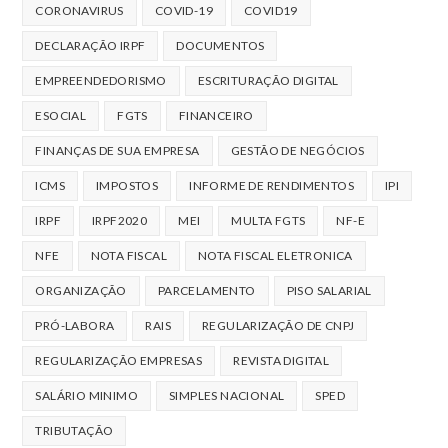
CORONAVIRUS
COVID-19
COVID19
DECLARAÇÃO IRPF
DOCUMENTOS
EMPREENDEDORISMO
ESCRITURAÇÃO DIGITAL
ESOCIAL
FGTS
FINANCEIRO
FINANÇAS DE SUA EMPRESA
GESTÃO DE NEGÓCIOS
ICMS
IMPOSTOS
INFORME DE RENDIMENTOS
IPI
IRPF
IRPF2020
MEI
MULTA FGTS
NF-E
NFE
NOTA FISCAL
NOTA FISCAL ELETRONICA
ORGANIZAÇÃO
PARCELAMENTO
PISO SALARIAL
PRÓ-LABORA
RAIS
REGULARIZAÇÃO DE CNPJ
REGULARIZAÇÃO EMPRESAS
REVISTA DIGITAL
SALÁRIO MINIMO
SIMPLES NACIONAL
SPED
TRIBUTAÇÃO