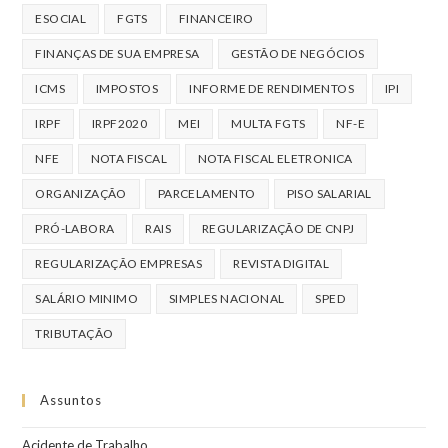
ESOCIAL
FGTS
FINANCEIRO
FINANÇAS DE SUA EMPRESA
GESTÃO DE NEGÓCIOS
ICMS
IMPOSTOS
INFORME DE RENDIMENTOS
IPI
IRPF
IRPF2020
MEI
MULTA FGTS
NF-E
NFE
NOTA FISCAL
NOTA FISCAL ELETRONICA
ORGANIZAÇÃO
PARCELAMENTO
PISO SALARIAL
PRÓ-LABORA
RAIS
REGULARIZAÇÃO DE CNPJ
REGULARIZAÇÃO EMPRESAS
REVISTA DIGITAL
SALÁRIO MINIMO
SIMPLES NACIONAL
SPED
TRIBUTAÇÃO
Assuntos
Acidente de Trabalho