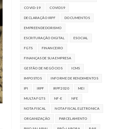
COVID-19
COVID19
DECLARAÇÃO IRPF
DOCUMENTOS
EMPREENDEDORISMO
ESCRITURAÇÃO DIGITAL
ESOCIAL
FGTS
FINANCEIRO
FINANÇAS DE SUA EMPRESA
GESTÃO DE NEGÓCIOS
ICMS
IMPOSTOS
INFORME DE RENDIMENTOS
IPI
IRPF
IRPF2020
MEI
MULTA FGTS
NF-E
NFE
NOTA FISCAL
NOTA FISCAL ELETRONICA
ORGANIZAÇÃO
PARCELAMENTO
PISO SALARIAL
PRÓ-LABORA
RAIS