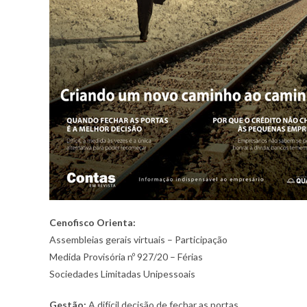
Cenofisco Orienta:
Assembleias gerais virtuais – Participação
Medida Provisória nº 927/20 – Férias
Sociedades Limitadas Unipessoais
Gestão:
A difícil decisão de fechar as portas