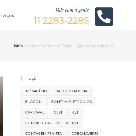
Fale com a gente
rviços
11 2283-2285
Início
»
Contas em Revista Digital – Agosto/Setembro 20
Tags
13º SALÁRIO
APOSENTADORIA
BLOCO K
BOLETIM ELETRONICO
CARNAVAL
CEST
CLT
CONTABILIDADE INTELIGENTE
CONTAS EM REVISTA
CORONAVIRUS