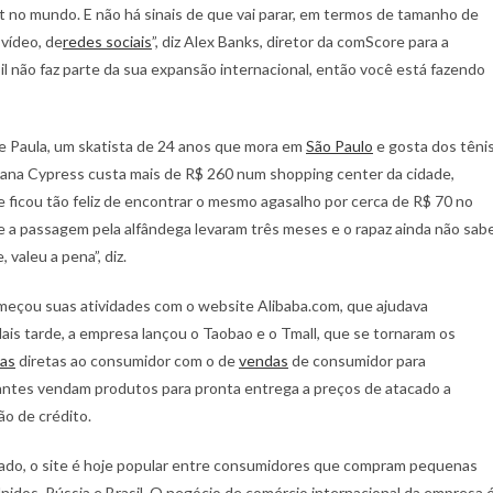
et no mundo. E não há sinais de que vai parar, em termos de tamanho de
vídeo, de
redes sociais
”, diz Alex Banks, diretor da comScore para a
il não faz parte da sua expansão internacional, então você está fazendo
e Paula, um skatista de 24 anos que mora em
São Paulo
e gosta dos têni
ana Cypress custa mais de R$ 260 num shopping center da cidade,
e ficou tão feliz de encontrar o mesmo agasalho por cerca de R$ 70 no
e a passagem pela alfândega levaram três meses e o rapaz ainda não sab
 valeu a pena”, diz.
meçou suas atividades com o website Alibaba.com, que ajudava
is tarde, a empresa lançou o Taobao e o Tmall, que se tornaram os
as
diretas ao consumidor com o de
vendas
de consumidor para
icantes vendam produtos para pronta entrega a preços de atacado a
o de crédito.
ado, o site é hoje popular entre consumidores que compram pequenas
idos, Rússia e Brasil. O negócio de comércio internacional da empresa 