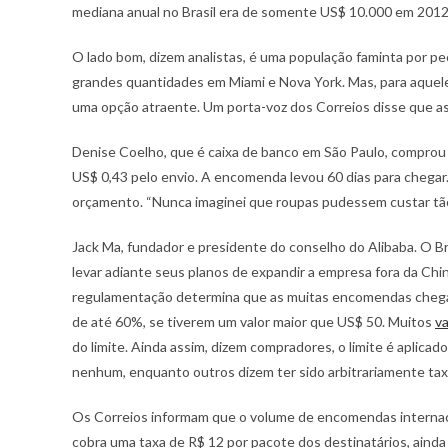
mediana anual no Brasil era de somente US$ 10.000 em 2012
O lado bom, dizem analistas, é uma população faminta por p
grandes quantidades em Miami e Nova York. Mas, para aquel
uma opção atraente. Um porta-voz dos Correios disse que as
Denise Coelho, que é caixa de banco em São Paulo, compro
US$ 0,43 pelo envio. A encomenda levou 60 dias para chegar.
orçamento. “Nunca imaginei que roupas pudessem custar tão b
Jack Ma, fundador e presidente do conselho do Alibaba. O B
levar adiante seus planos de expandir a empresa fora da Ch
regulamentação determina que as muitas encomendas chegan
de até 60%, se tiverem um valor maior que US$ 50. Muitos
va
do limite. Ainda assim, dizem compradores, o limite é aplic
nenhum, enquanto outros dizem ter sido arbitrariamente ta
Os Correios informam que o volume de encomendas internac
cobra uma taxa de R$ 12 por pacote dos destinatários, ainda 