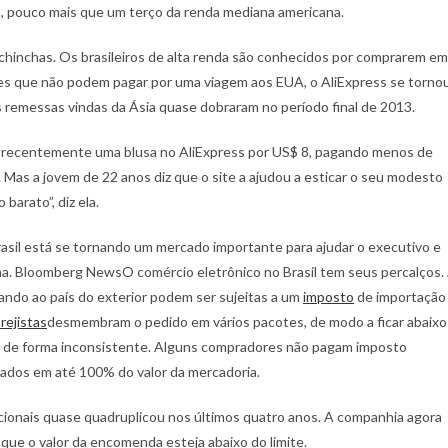
, pouco mais que um terço da renda mediana americana.
echinchas. Os brasileiros de alta renda são conhecidos por comprarem em
es que não podem pagar por uma viagem aos EUA, o AliExpress se torno
 remessas vindas da Ásia quase dobraram no período final de 2013.
u recentemente uma blusa no AliExpress por US$ 8, pagando menos de
 Mas a jovem de 22 anos diz que o site a ajudou a esticar o seu modesto
arato”, diz ela.
rasil está se tornando um mercado importante para ajudar o executivo e
ina. Bloomberg NewsO comércio eletrônico no Brasil tem seus percalços.
do ao país do exterior podem ser sujeitas a um
imposto
de importação
rejistas
desmembram o pedido em vários pacotes, de modo a ficar abaixo
ado de forma inconsistente. Alguns compradores não pagam imposto
xados em até 100% do valor da mercadoria.
ionais quase quadruplicou nos últimos quatro anos. A companhia agora
que o valor da encomenda esteja abaixo do limite.