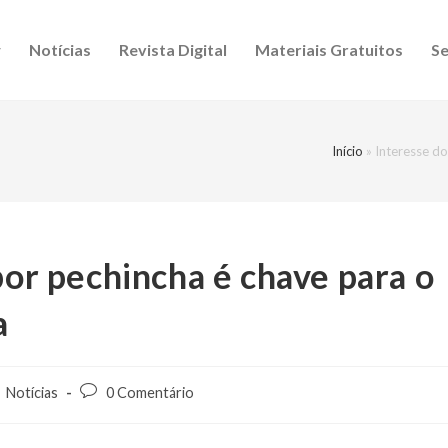
Notícias
Revista Digital
Materiais Gratuitos
Se
Início
»
Interesse do
por pechincha é chave para o
a
Notícias
0 Comentário