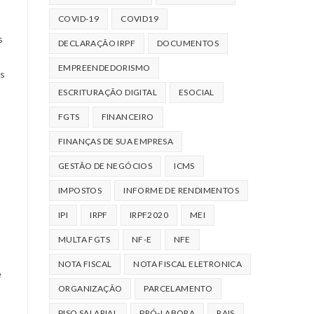
COVID-19
COVID19
s
DECLARAÇÃO IRPF
DOCUMENTOS
EMPREENDEDORISMO
s
ESCRITURAÇÃO DIGITAL
ESOCIAL
FGTS
FINANCEIRO
FINANÇAS DE SUA EMPRESA
GESTÃO DE NEGÓCIOS
ICMS
IMPOSTOS
INFORME DE RENDIMENTOS
IPI
IRPF
IRPF2020
MEI
MULTA FGTS
NF-E
NFE
NOTA FISCAL
NOTA FISCAL ELETRONICA
e
ORGANIZAÇÃO
PARCELAMENTO
PISO SALARIAL
PRÓ-LABORA
RAIS