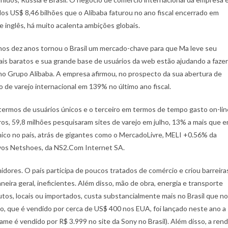
s US$ 8,46 bilhões que o Alibaba faturou no ano fiscal encerrado em
 inglês, há muito acalenta ambições globais.
imos dez anos tornou o Brasil um mercado-chave para que Ma leve seu
ais baratos e sua grande base de usuários da web estão ajudando a fazer
 no Grupo Alibaba. A empresa afirmou, no prospecto da sua abertura de
o de varejo internacional em 139% no último ano fiscal.
termos de usuários únicos e o terceiro em termos de tempo gasto on-lin
os, 59,8 milhões pesquisaram sites de varejo em julho, 13% a mais que 
ônico no país, atrás de gigantes como o MercadoLivre, MELI +0.56% da
ivos Netshoes, da NS2.Com Internet SA.
idores. O país participa de poucos tratados de comércio e criou barreira
neira geral, ineficientes. Além disso, mão de obra, energia e transporte
tos, locais ou importados, custa substancialmente mais no Brasil que n
, que é vendido por cerca de US$ 400 nos EUA, foi lançado neste ano a
e é vendido por R$ 3.999 no site da Sony no Brasil). Além disso, a ren