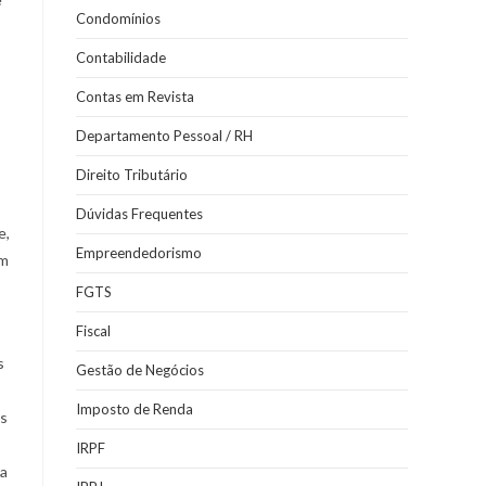
Condomínios
Contabilidade
Contas em Revista
Departamento Pessoal / RH
Direito Tributário
Dúvidas Frequentes
e,
Empreendedorismo
em
FGTS
Fiscal
s
Gestão de Negócios
Imposto de Renda
os
IRPF
da