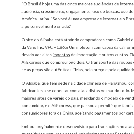
“O Brasil é hoje uma das cinco maiores audiências de intern
audiência, crescimento, engajamento, uso de buscas, uso de 
América Latina. “Se você é uma empresa de internet e o Bras
algo terrivelmente errado.”
O site do Alibaba está atraindo compradores como Gabriel d
da Vans Inc. VFC +1.86% Um moletom com capuz da californi
devido aos altos
impostos
de importação e outros custos. El
AliExpress que comprou logo dois. O transporte das roupas 
se as peças são autênticas. “Mas, pelo preço e pela qualidade,
O Alibaba, que tem sede na cidade chinesa de Hangzhou, co
fabricantes a se conectar com atacadistas no mundo todo. Ma
maiores sites de
varejo
do país, mesclando o modelo de
vend
consumidor, e o AliExpress, que passou a permitir que fabr
consumidores fora da China, aceitando pagamentos por cartã
Embora originalmente desenvolvido para transações no atac
quantidades para uso pessoal, principalmente nos Estados Un