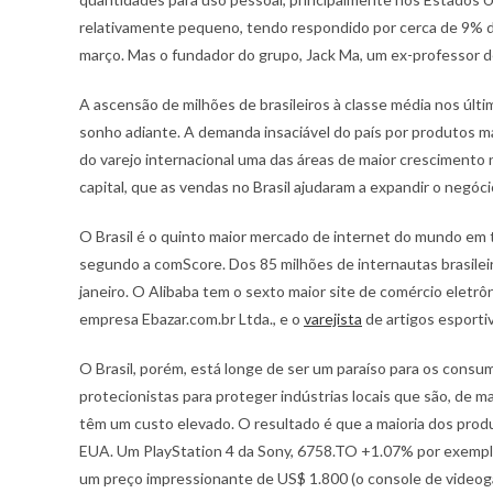
relativamente pequeno, tendo respondido por cerca de 9% do
março. Mas o fundador do grupo, Jack Ma, um ex-professor de
A ascensão de milhões de brasileiros à classe média nos últ
sonho adiante. A demanda insaciável do país por produtos m
do varejo internacional uma das áreas de maior crescimento
capital, que as vendas no Brasil ajudaram a expandir o negóci
O Brasil é o quinto maior mercado de internet do mundo em 
segundo a comScore. Dos 85 milhões de internautas brasileir
janeiro. O Alibaba tem o sexto maior site de comércio eletr
empresa Ebazar.com.br Ltda., e o
varejista
de artigos esport
O Brasil, porém, está longe de ser um paraíso para os consum
protecionistas para proteger indústrias locais que são, de ma
têm um custo elevado. O resultado é que a maioria dos produ
EUA. Um PlayStation 4 da Sony, 6758.TO +1.07% por exemplo
um preço impressionante de US$ 1.800 (o console de videogam