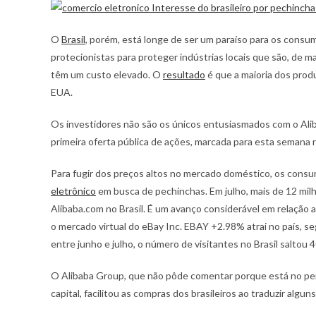
O
Brasil
, porém, está longe de ser um paraíso para os consum
protecionistas para proteger indústrias locais que são, de ma
têm um custo elevado. O
resultado
é que a maioria dos prod
EUA.
Os investidores não são os únicos entusiasmados com o Alib
primeira oferta pública de ações, marcada para esta semana 
Para fugir dos preços altos no mercado doméstico, os consu
eletrônico
em busca de pechinchas. Em julho, mais de 12 mil
Alibaba.com no Brasil. É um avanço considerável em relação a
o mercado virtual do eBay Inc. EBAY +2.98% atrai no país,
entre junho e julho, o número de visitantes no Brasil saltou 
O Alibaba Group, que não pôde comentar porque está no perí
capital, facilitou as compras dos brasileiros ao traduzir algun