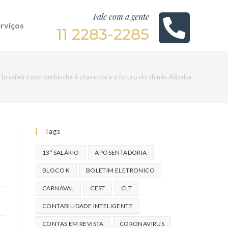
Fale com a gente
rviços
11 2283-2285
 brasileiro por pechincha é chave para o futuro do chinês Alibaba
Tags
13º SALÁRIO
APOSENTADORIA
BLOCO K
BOLETIM ELETRONICO
CARNAVAL
CEST
CLT
CONTABILIDADE INTELIGENTE
CONTAS EM REVISTA
CORONAVIRUS