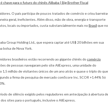
idores. O país participa de poucos tratados de comércio e criou barreira
neira geral, ineficientes. Além disso, mão de obra, energia e transporte
utos, locais ou importados, custa substancialmente mais no
Brasil
que no
aba Group Holding Ltd., que espera captar até US$ 20 bilhões em sua
na bolsa de Nova York.
midores brasileiros estão recorrendo ao gigante chinês do
comércio
hões de pessoas navegaram pelo site AliExpress, uma unidade do
o 1,5 milhão de visitantes únicos de um ano atrás e quase o triplo do que
 segundo a firma de pesquisa de mercado comScore Inc. SCOR +1.44% Só
40%.
odo de silêncio exigido pelos reguladores em antecipação à abertura d
s dos sites para o português, inclusive o AliExpress.