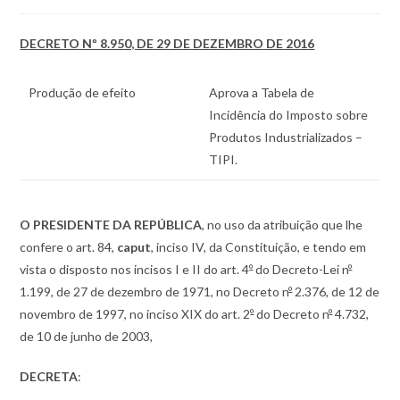
DECRETO Nº 8.950, DE 29 DE DEZEMBRO DE 2016
Produção de efeito
Aprova a Tabela de
Incidência do Imposto sobre
Produtos Industrializados –
TIPI.
O PRESIDENTE DA REPÚBLICA
, no uso da atribuição que lhe
confere o art. 84,
caput
, inciso IV, da Constituição, e tendo em
vista o disposto nos incisos I e II do art. 4
º
do Decreto-Lei n
º
1.199, de 27 de dezembro de 1971, no Decreto n
º
2.376, de 12 de
novembro de 1997, no inciso XIX do art. 2
º
do Decreto n
º
4.732,
de 10 de junho de 2003,
DECRETA
: