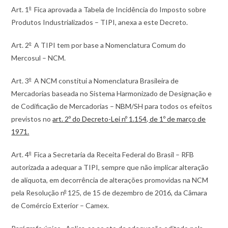
Art. 1
º
Fica aprovada a Tabela de Incidência do Imposto sobre
Produtos Industrializados – TIPI, anexa a este Decreto.
Art. 2
º
A TIPI tem por base a Nomenclatura Comum do
Mercosul – NCM.
Art. 3
º
A NCM constitui a Nomenclatura Brasileira de
Mercadorias baseada no Sistema Harmonizado de Designação e
de Codificação de Mercadorias – NBM/SH para todos os efeitos
previstos no
art. 2º do Decreto-Lei nº 1.154, de 1º de março de
1971.
Art. 4
º
Fica a Secretaria da Receita Federal do Brasil – RFB
autorizada a adequar a TIPI, sempre que não implicar alteração
de alíquota, em decorrência de alterações promovidas na NCM
pela Resolução n
º
125, de 15 de dezembro de 2016, da Câmara
de Comércio Exterior – Camex.