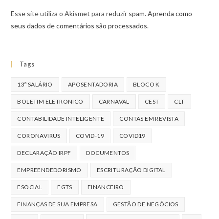
Esse site utiliza o Akismet para reduzir spam.
Aprenda como
seus dados de comentários são processados
.
Tags
13º SALÁRIO
APOSENTADORIA
BLOCO K
BOLETIM ELETRONICO
CARNAVAL
CEST
CLT
CONTABILIDADE INTELIGENTE
CONTAS EM REVISTA
CORONAVIRUS
COVID-19
COVID19
DECLARAÇÃO IRPF
DOCUMENTOS
EMPREENDEDORISMO
ESCRITURAÇÃO DIGITAL
ESOCIAL
FGTS
FINANCEIRO
FINANÇAS DE SUA EMPRESA
GESTÃO DE NEGÓCIOS