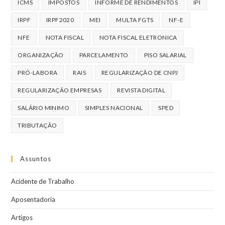
ICMS
IMPOSTOS
INFORME DE RENDIMENTOS
IPI
IRPF
IRPF2020
MEI
MULTA FGTS
NF-E
NFE
NOTA FISCAL
NOTA FISCAL ELETRONICA
ORGANIZAÇÃO
PARCELAMENTO
PISO SALARIAL
PRÓ-LABORA
RAIS
REGULARIZAÇÃO DE CNPJ
REGULARIZAÇÃO EMPRESAS
REVISTA DIGITAL
SALÁRIO MINIMO
SIMPLES NACIONAL
SPED
TRIBUTAÇÃO
Assuntos
Acidente de Trabalho
Aposentadoria
Artigos