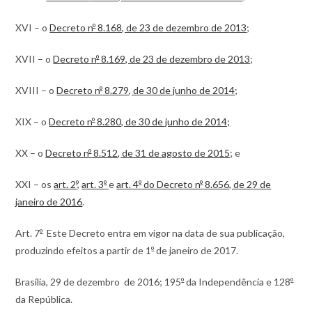
XVI – o
Decreto n
º
8.168, de 23 de dezembro de 2013
;
XVII – o
Decreto n
º
8.169, de 23 de dezembro de 2013
;
XVIII – o
Decreto n
º
8.279, de 30 de junho de 2014
;
XIX – o
Decreto n
º
8.280, de 30 de junho de 2014;
XX – o
Decreto n
º
8.512, de 31 de agosto de 2015
; e
XXI – os
art. 2
º
,
art. 3
º
e
art. 4
º
do Decreto n
º
8.656, de 29 de
janeiro de 2016
.
Art. 7
º
Este Decreto entra em vigor na data de sua publicação,
produzindo efeitos a partir de 1
º
de janeiro de 2017.
Brasília, 29 de dezembro de 2016; 195
º
da Independência e 128
º
da República.