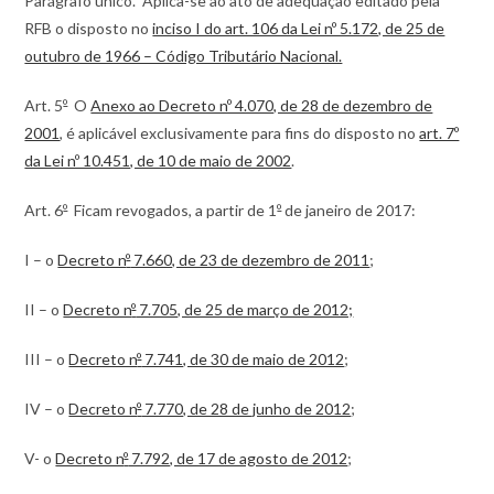
Parágrafo único. Aplica-se ao ato de adequação editado pela
RFB o disposto no
inciso I do art. 106 da Lei nº 5.172, de 25 de
outubro de 1966 – Código Tributário Nacional.
Art. 5
º
O
Anexo ao Decreto nº 4.070, de 28 de dezembro de
2001
, é aplicável exclusivamente para fins do disposto no
art. 7º
da Lei nº 10.451, de 10 de maio de 2002
.
Art. 6
º
Ficam revogados, a partir de 1
º
de janeiro de 2017:
I – o
Decreto n
º
7.660, de 23 de dezembro de 2011
;
II – o
Decreto n
º
7.705, de 25 de março de 2012;
III – o
Decreto n
º
7.741, de 30 de maio de 2012
;
IV – o
Decreto n
º
7.770, de 28 de junho de 2012
;
V- o
Decreto n
º
7.792, de 17 de agosto de 2012
;