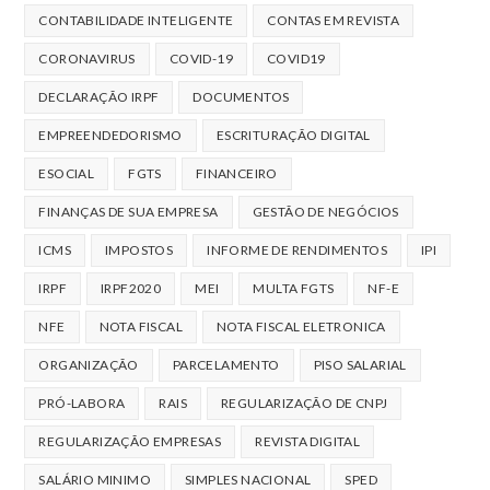
CONTABILIDADE INTELIGENTE
CONTAS EM REVISTA
CORONAVIRUS
COVID-19
COVID19
DECLARAÇÃO IRPF
DOCUMENTOS
EMPREENDEDORISMO
ESCRITURAÇÃO DIGITAL
ESOCIAL
FGTS
FINANCEIRO
FINANÇAS DE SUA EMPRESA
GESTÃO DE NEGÓCIOS
ICMS
IMPOSTOS
INFORME DE RENDIMENTOS
IPI
IRPF
IRPF2020
MEI
MULTA FGTS
NF-E
NFE
NOTA FISCAL
NOTA FISCAL ELETRONICA
ORGANIZAÇÃO
PARCELAMENTO
PISO SALARIAL
PRÓ-LABORA
RAIS
REGULARIZAÇÃO DE CNPJ
REGULARIZAÇÃO EMPRESAS
REVISTA DIGITAL
SALÁRIO MINIMO
SIMPLES NACIONAL
SPED