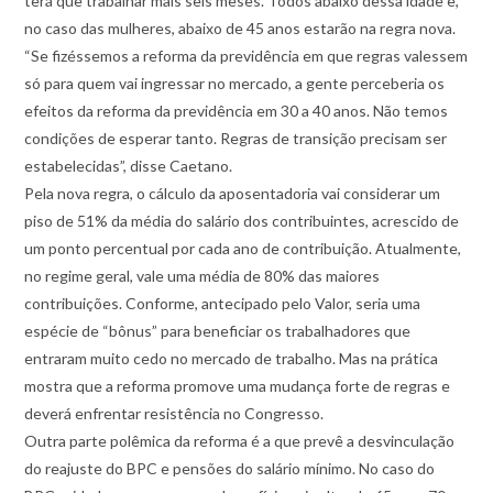
terá que trabalhar mais seis meses. Todos abaixo dessa idade e,
no caso das mulheres, abaixo de 45 anos estarão na regra nova.
“Se fizéssemos a reforma da previdência em que regras valessem
só para quem vai ingressar no mercado, a gente perceberia os
efeitos da reforma da previdência em 30 a 40 anos. Não temos
condições de esperar tanto. Regras de transição precisam ser
estabelecidas”, disse Caetano.
Pela nova regra, o cálculo da aposentadoria vai considerar um
piso de 51% da média do salário dos contribuintes, acrescido de
um ponto percentual por cada ano de contribuição. Atualmente,
no regime geral, vale uma média de 80% das maiores
contribuições. Conforme, antecipado pelo Valor, seria uma
espécie de “bônus” para beneficiar os trabalhadores que
entraram muito cedo no mercado de trabalho. Mas na prática
mostra que a reforma promove uma mudança forte de regras e
deverá enfrentar resistência no Congresso.
Outra parte polêmica da reforma é a que prevê a desvinculação
do reajuste do BPC e pensões do salário mínimo. No caso do