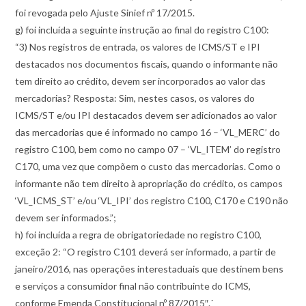
foi revogada pelo Ajuste Sinief nº 17/2015.
g) foi incluída a seguinte instrução ao final do registro C100:
“3) Nos registros de entrada, os valores de ICMS/ST e IPI
destacados nos documentos fiscais, quando o informante não
tem direito ao crédito, devem ser incorporados ao valor das
mercadorias? Resposta: Sim, nestes casos, os valores do
ICMS/ST e/ou IPI destacados devem ser adicionados ao valor
das mercadorias que é informado no campo 16 – ‘VL_MERC’ do
registro C100, bem como no campo 07 – ‘VL_ITEM’ do registro
C170, uma vez que compõem o custo das mercadorias. Como o
informante não tem direito à apropriação do crédito, os campos
‘VL_ICMS_ST’ e/ou ‘VL_IPI’ dos registro C100, C170 e C190 não
devem ser informados.”;
h) foi incluída a regra de obrigatoriedade no registro C100,
exceção 2: “O registro C101 deverá ser informado, a partir de
janeiro/2016, nas operações interestaduais que destinem bens
e serviços a consumidor final não contribuinte do ICMS,
conforme Emenda Constitucional nº 87/2015″.´