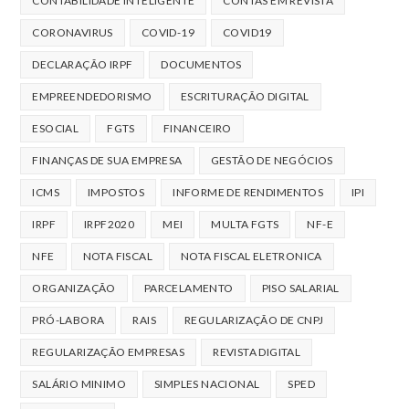
CONTABILIDADE INTELIGENTE
CONTAS EM REVISTA
CORONAVIRUS
COVID-19
COVID19
DECLARAÇÃO IRPF
DOCUMENTOS
EMPREENDEDORISMO
ESCRITURAÇÃO DIGITAL
ESOCIAL
FGTS
FINANCEIRO
FINANÇAS DE SUA EMPRESA
GESTÃO DE NEGÓCIOS
ICMS
IMPOSTOS
INFORME DE RENDIMENTOS
IPI
IRPF
IRPF2020
MEI
MULTA FGTS
NF-E
NFE
NOTA FISCAL
NOTA FISCAL ELETRONICA
ORGANIZAÇÃO
PARCELAMENTO
PISO SALARIAL
PRÓ-LABORA
RAIS
REGULARIZAÇÃO DE CNPJ
REGULARIZAÇÃO EMPRESAS
REVISTA DIGITAL
SALÁRIO MINIMO
SIMPLES NACIONAL
SPED