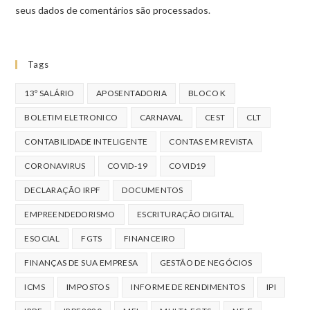
seus dados de comentários são processados
.
Tags
13º SALÁRIO
APOSENTADORIA
BLOCO K
BOLETIM ELETRONICO
CARNAVAL
CEST
CLT
CONTABILIDADE INTELIGENTE
CONTAS EM REVISTA
CORONAVIRUS
COVID-19
COVID19
DECLARAÇÃO IRPF
DOCUMENTOS
EMPREENDEDORISMO
ESCRITURAÇÃO DIGITAL
ESOCIAL
FGTS
FINANCEIRO
FINANÇAS DE SUA EMPRESA
GESTÃO DE NEGÓCIOS
ICMS
IMPOSTOS
INFORME DE RENDIMENTOS
IPI