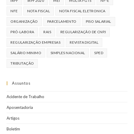
IRPF
IRPF2020
MEI
MULTA FGTS
NF-E
NFE
NOTA FISCAL
NOTA FISCAL ELETRONICA
ORGANIZAÇÃO
PARCELAMENTO
PISO SALARIAL
PRÓ-LABORA
RAIS
REGULARIZAÇÃO DE CNPJ
REGULARIZAÇÃO EMPRESAS
REVISTA DIGITAL
SALÁRIO MINIMO
SIMPLES NACIONAL
SPED
TRIBUTAÇÃO
Assuntos
Acidente de Trabalho
Aposentadoria
Artigos
Boletim