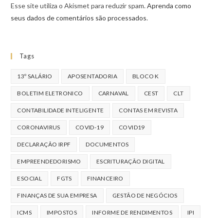
Esse site utiliza o Akismet para reduzir spam.
Aprenda como
seus dados de comentários são processados
.
Tags
13º SALÁRIO
APOSENTADORIA
BLOCO K
BOLETIM ELETRONICO
CARNAVAL
CEST
CLT
CONTABILIDADE INTELIGENTE
CONTAS EM REVISTA
CORONAVIRUS
COVID-19
COVID19
DECLARAÇÃO IRPF
DOCUMENTOS
EMPREENDEDORISMO
ESCRITURAÇÃO DIGITAL
ESOCIAL
FGTS
FINANCEIRO
FINANÇAS DE SUA EMPRESA
GESTÃO DE NEGÓCIOS
ICMS
IMPOSTOS
INFORME DE RENDIMENTOS
IPI